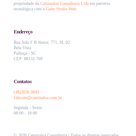
propriedade da
Caminaloá Consultoria Ltda
em parceria
tecnológica com a
Gabo Studio Web
.
Endereço
Rua João F B Júnior, 771, SL 02
Bela Vista
Palhoça - SC
CEP: 88132-769
Contatos
(48)3036 0693
falecom@caminaloa.com.br
Segunda - Sexta:
08:00 - 18:00
© 2026 Caminaloá Consultoria | Todos os direitos reservados