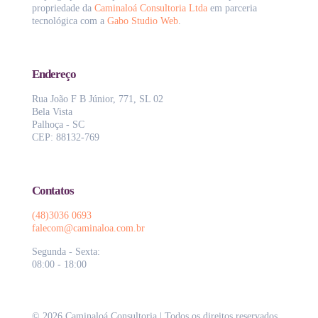
propriedade da
Caminaloá Consultoria Ltda
em parceria
tecnológica com a
Gabo Studio Web
.
Endereço
Rua João F B Júnior, 771, SL 02
Bela Vista
Palhoça - SC
CEP: 88132-769
Contatos
(48)3036 0693
falecom@caminaloa.com.br
Segunda - Sexta:
08:00 - 18:00
© 2026 Caminaloá Consultoria | Todos os direitos reservados